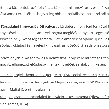
tencia központok további célja a társadalmi innovátorok és a társa
ása annak érdekében, hogy a legtöbbet profitálhassanak ezekből 
 Társadalmi Innovációs Díj pályázat
küldetése, hogy jogi formától 
nyezéseket, ötleteket, amelyek régóta meglévő környezeti, egészsé
okat a helyi közösség számára, illetve amelyek napjaink új kihívása
őpiaci, oktatási és nevelési kihívásai; az idősödő társadalom stb.)
endezvényen a köszöntők és a nemzetközi projekt bemutatása után
téma. Az elhangzott előadások megtekinthetőek az alábbi linkeken:
 SI Plus projekt bemutatása (Jörg Mirtl, L&R Social Research, Austri
 társadalmi innováció támogatása Magyarországon – EFOP Plusz és a
agyar Máltai Szeretetszolgálat)
tratégiai javaslat a társadalmi innovációs ökoszisztéma fejlesztés
tván Tamás, IFKA)