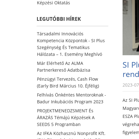
Képzési Oktatás
LEGUTÓBBI HÍREK
Társadalmi Innovációs
Kompetencia Központok - SI Plus
Szegénység És Tematikus
Hálózata – 1. Esemény Meghívó
SI P
Már Elérhető Az ALMA
Partnerkereső Adatbázisa
ren
Pénzügyi Tervezés, Cash Flow
2023-07
(early Bird Március 10. Éjfélig)
Felhívás Önkéntes Mentoroknak -
Az
SI Pl
Badur Inkubációs Program 2023
Magyaro
PROJEKTMENEDZSMENT És
ESZA Pl
ÁRAZÁS Témájú Képzések A
SEEDS 5 Programban
végreha
figyele
Az IFKA Közhasznú Nonprofit Kft.