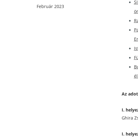
S
Február 2023
ö
R
P
E
Is
F
B
é
Az adot
I. hely
Ghira Z
I. hely