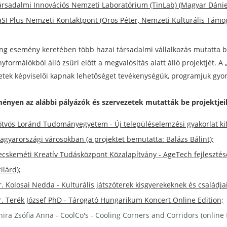
ársadalmi Innovációs Nemzeti Laboratórium (TinLab) (Magyar Dániel
aSI Plus Nemzeti Kontaktpont (Oros Péter, Nemzeti Kulturális Támo
ing esemény keretében több hazai társadalmi vállalkozás mutatta 
formálókból álló zsűri előtt a megvalósítás alatt álló projektjét. A 
etek képviselői kapnak lehetőséget tevékenységük, programjuk gyor
ényen az alábbi pályázók és szervezetek mutatták be projektjei
ötvös Loránd Tudományegyetem - Új településelemzési gyakorlat kife
agyarországi városokban (a projektet bemutatta: Balázs Bálint);
ecskeméti Kreatív Tudásközpont Közalapítvány - AgeTech fejleszté
ilárd);
. Kolosai Nedda - Kulturális játszóterek kisgyerekeknek és családj
r. Terék József PhD - Tárogató Hungarikum Koncert Online Edition;
ira Zsófia Anna - CoolCo's - Cooling Corners and Corridors (online