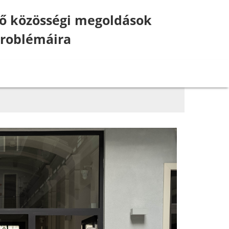
örő közösségi megoldások
problémáira