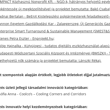
IMPACT Közhasznú Nonprofit Kft. - NGO-k, hátrányos helyzetű egy
nkéntesség új megközelítésével (a projektet bemutatta: Bakó Csaba)
adnai Bertalan - BeEnX Kistelepülési polgármesterek feladatkezelő 
annon Egyetem Gazdálkodási Kar - Zalaegerszeg, Új Generációs Ga
nterprise Smart Turnaround & Sustainable Management (SMEST&SM) (
tenes Petra Eszter - Enprojekt.hu;
ülöp Hajnalka - Kütyüjogsi - tudatos digitális eszközhasználat-alap
udapesti Módszertani Szociális Központ és Intézményei (BMSZKI) -
lethelyzetű nők számára (a projektet bemutatta: Lánszki Réka).
t szempontok alapján értékelt, legjobb ötleteket díjjal jutalmazt
ezés üzleti jellegű társadalmi innováció kategóriában:
sófia Anna - Coolco’s – Cooling Corners and Corridors
ezés innovatív helyi kezdeményezések kategóriában: