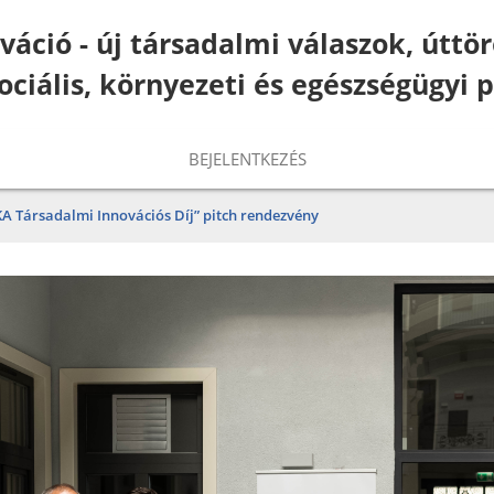
váció - új társadalmi válaszok, útt
ociális, környezeti és egészségügyi 
BEJELENTKEZÉS
KA Társadalmi Innovációs Díj” pitch rendezvény