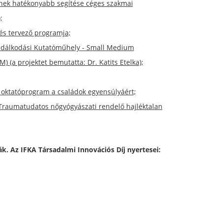
ének hatékonyabb segítése céges szakmai
;
és tervező programja;
zdálkodási Kutatóműhely - Small Medium
a projektet bemutatta: Dr. Katits Etelka);
ú oktatóprogram a családok egyensúlyáért;
 Traumatudatos nőgyógyászati rendelő hajléktalan
ák. Az IFKA Társadalmi Innovációs Díj nyertesei: