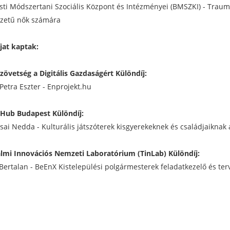
ti Módszertani Szociális Központ és Intézményei (BMSZKI) - Traum
yzetű nők számára
jat kaptak:
Szövetség a Digitális Gazdaságért Különdíj:
 Petra Eszter - Enprojekt.hu
Hub Budapest Különdíj:
osai Nedda - Kulturális játszóterek kisgyerekeknek és családjaiknak
lmi Innovációs Nemzeti Laboratórium (TinLab) Különdíj:
Bertalan - BeEnX Kistelepülési polgármesterek feladatkezelő és te