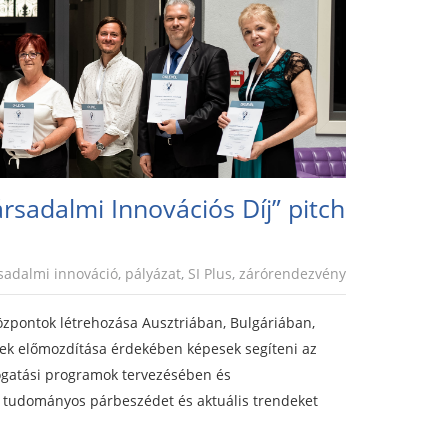
rsadalmi Innovációs Díj” pitch
sadalmi innováció
,
pályázat
,
SI Plus
,
zárórendezvény
özpontok létrehozása Ausztriában, Bulgáriában,
ek előmozdítása érdekében képesek segíteni az
ámogatási programok tervezésében és
os tudományos párbeszédet és aktuális trendeket