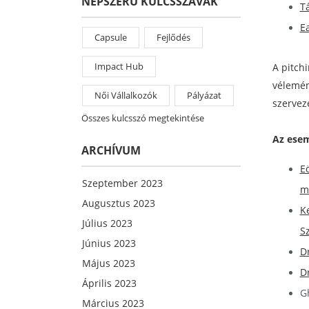
NÉPSZERŰ KULCSSZAVAK
T
E
Capsule
Fejlődés
Impact Hub
A pitch
vélemény
Női Vállalkozók
Pályázat
szervez
Összes kulcsszó megtekintése
Az esem
ARCHÍVUM
E
Szeptember 2023
m
Augusztus 2023
K
Július 2023
Sz
Június 2023
Dr
Május 2023
D
Április 2023
Gh
Március 2023