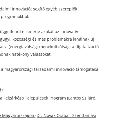
dalmi innovációt segítő egyéb szereplők
a programokból.
függetlenül elismerje azokat az innovatív
gügyi, közösségi és más problémákra kínálnak új
ira (energiaválság; menekültválság; a digitalizáció
 adnak hatékony válaszokat.
 a magyarországi társadalmi innováció támogatása
a)
 Felzárkózó Települések Program (Lantos Szilárd,
ére Magyarországon (Dr. Novák Csaba - Szenttamási