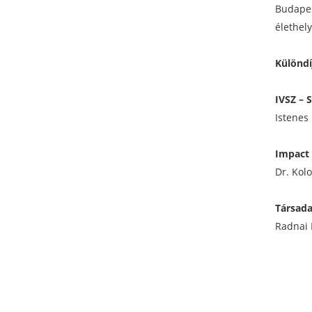
Budapes
élethel
Különdí
IVSZ – 
Istenes
Impact 
Dr. Kol
Társada
Radnai 