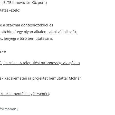
, ELTE Innovációs Központ)
gatáskezelő)
be a szakmai döntéshozókból és
„pitching” egy olyan alkalom, ahol vállalkozók,
s, lényegre törő bemutatására.
ket:
jlesztése: A települési otthonosság vizsgálata
sek Kecskeméten (a projektet bemutatta: Molnár
aiknak a mentális egészségért
;
 formában);