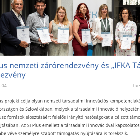
lus nemzeti zárórendezvény és „IFKA Tá
dezvény
-04
tár
us
projekt célja olyan nemzeti társadalmi innovációs kompetenciak
rszágon és Szlovákiában, melyek a társadalmi innováció helyzetén
usz források elosztásáért felelős irányító hatóságokat a célzott t
jtásában. Az SI Plus emellett a társadalmi innovációval kapcsolat
mbe véve személyre szabott támogatás nyújtására is törekszik.