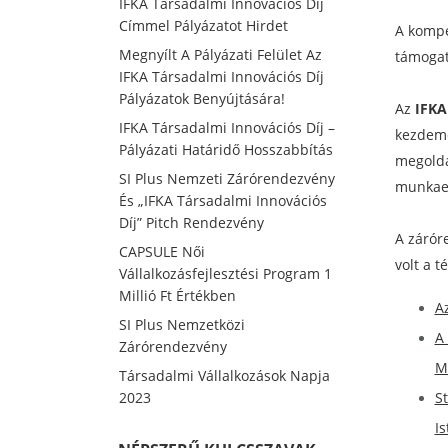
IFKA Társadalmi Innovációs Díj
Címmel Pályázatot Hirdet
A kompe
Megnyílt A Pályázati Felület Az
támogat
IFKA Társadalmi Innovációs Díj
Pályázatok Benyújtására!
Az
IFKA
IFKA Társadalmi Innovációs Díj –
kezdemé
Pályázati Határidő Hosszabbítás
megoldás
SI Plus Nemzeti Zárórendezvény
munkaer
És „IFKA Társadalmi Innovációs
Díj” Pitch Rendezvény
A zárór
CAPSULE Női
volt a 
Vállalkozásfejlesztési Program 1
Millió Ft Értékben
Az
SI Plus Nemzetközi
A
Zárórendezvény
M
Társadalmi Vállalkozások Napja
2023
S
Is