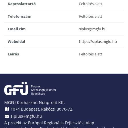
Kapcsolattartó
Feltöltés alatt
Telefonszám
Feltöltés alatt
Email cím
siplus@mgfu.hu
Weboldal
https://siplus.mgfu.hu
Leírás
Feltöltés alatt
MGFÜ Közhasznú Nonprofit Kft.
1074 Budapest, Rákóczi út 70-72.
siplus@mgfu.hu
A projekt az Európai Regionális Fejlesztési Alap