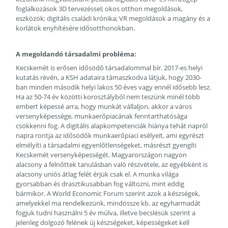
foglalkozások 3D tervezéssel; okos otthon megoldások,
eszközök; digitális családi krónika; VR megoldások a magány és a
korlátok enyhítésére idősotthonokban.
A megoldandó társadalmi probléma:
Kecskemét is erősen idősödő társadalommal bír. 2017-es helyi
kutatás révén, a KSH adataira támaszkodva látjuk, hogy 2030-
ban minden második helyi lakos 50 éves vagy ennél idősebb lesz.
Ha az 50-74 év közötti korosztályból nem teszünk minél több
embert képessé arra, hogy munkát vállaljon, akkor a város
versenyképessége, munkaerőpiacának fenntarthatósága
csökkenni fog. A digitális alapkompetenciák hiánya tehát napról
napra rontja az idősödők munkaerőpiaci esélyeit, ami egyrészt
elmélyíti a társadalmi egyenlőtlenségeket, másrészt gyengíti
Kecskemét versenyképességét. Magyarországon nagyon
alacsony a felnőttek tanulásban való részvétele, az egyébként is
alacsony uniós átlag felét érjük csak el. A munka világa
gyorsabban és drasztikusabban fog változni, mint eddig
bármikor. A World Economic Forum szerint azok a készségek,
amelyekkel ma rendelkezünk, mindössze kb. az egyharmadát
fogjuk tudni használni 5 év múlva, illetve becslésük szerint a
jelenleg dolgozó felének új készségeket, képességeket kell