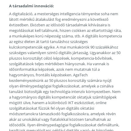
A társadalmi innováció:
A digitalizáció, a mesterséges intelligencia térnyerése soha nem
látott mértékű átalakulást fog eredményezni a következő
évtizedben. Eközben az idősödő társadalmak kihívásaira is
megoldásokat kell találnunk, hiszen csökken az eltartottsági ráta,
a munkaképes korú népesség száma, stb. A digitális kompetencia
az egész életen át tartó tanuláshoz szükséges
kulcskompetenciák egyike. A mai munkakörök 90 százalékához
szükséges valamilyen szintű digitális jártasság. Ugyanakkor az 50
pluszos korosztályt célzó képzések, kompetencia-bővítések,
szolgáltatások teljes mértékben hiányoznak. Ha vannak is
idősinformatikai képzések, azok nem mutatnak túl a
hagyományos, frontális képzéseken. AgeTech
kezdeményezésünk az 50 pluszos korosztály számára nyújt
olyan élménypedagógiai foglalkozásokat, amelyek a csinálva
tanulást biztosítják egy technológia intenzív környezetben. Nem
a hagyományos digitális kompetenciát oktatjuk számítógépek
mögött ülve, hanem a különböző IKT eszközöket, online
szolgáltatásokat fűzzük fel olyan digitális oktatási
módszertanokra támaszkodó foglalkozásokra, amelyek révén
akár az unokákkal vagy fiatalokkal közösen tanulhatnak az
idősödők. Ilyen élménypedagógiai foglalkozásokat definiáltunk,
kezdtünk megvalósítani: például digitális varró- és hímzőgép