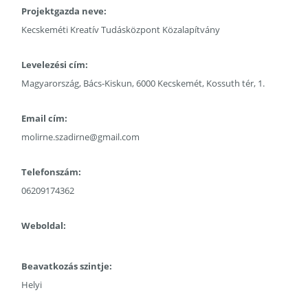
Projektgazda neve:
Kecskeméti Kreatív Tudásközpont Közalapítvány
Levelezési cím:
Magyarország, Bács-Kiskun, 6000 Kecskemét, Kossuth tér, 1.
Email cím:
molirne.szadirne@gmail.com
Telefonszám:
06209174362
Weboldal:
Beavatkozás szintje:
Helyi