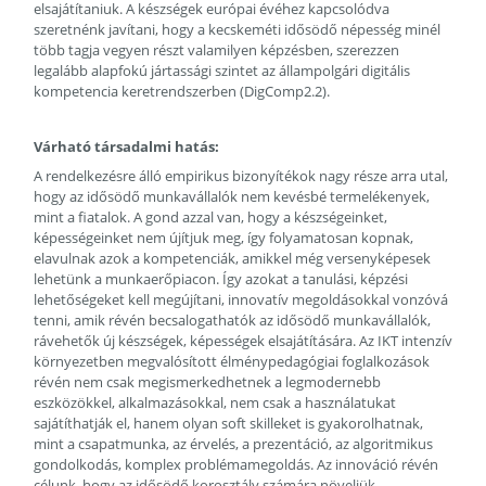
elsajátítaniuk. A készségek európai évéhez kapcsolódva
szeretnénk javítani, hogy a kecskeméti idősödő népesség minél
több tagja vegyen részt valamilyen képzésben, szerezzen
legalább alapfokú jártassági szintet az állampolgári digitális
kompetencia keretrendszerben (DigComp2.2).
Várható társadalmi hatás:
A rendelkezésre álló empirikus bizonyítékok nagy része arra utal,
hogy az idősödő munkavállalók nem kevésbé termelékenyek,
mint a fiatalok. A gond azzal van, hogy a készségeinket,
képességeinket nem újítjuk meg, így folyamatosan kopnak,
elavulnak azok a kompetenciák, amikkel még versenyképesek
lehetünk a munkaerőpiacon. Így azokat a tanulási, képzési
lehetőségeket kell megújítani, innovatív megoldásokkal vonzóvá
tenni, amik révén becsalogathatók az idősödő munkavállalók,
rávehetők új készségek, képességek elsajátítására. Az IKT intenzív
környezetben megvalósított élménypedagógiai foglalkozások
révén nem csak megismerkedhetnek a legmodernebb
eszközökkel, alkalmazásokkal, nem csak a használatukat
sajátíthatják el, hanem olyan soft skilleket is gyakorolhatnak,
mint a csapatmunka, az érvelés, a prezentáció, az algoritmikus
gondolkodás, komplex problémamegoldás. Az innováció révén
célunk, hogy az idősödő korosztály számára növeljük