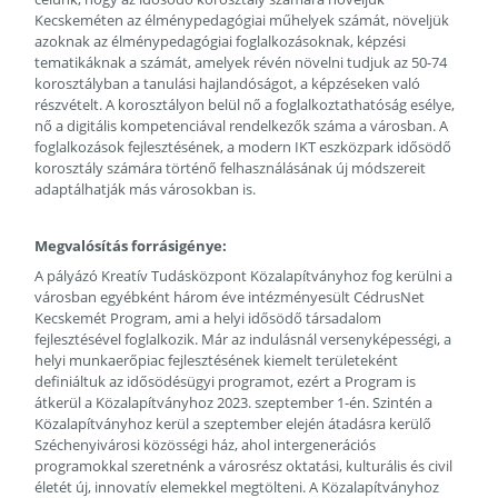
Kecskeméten az élménypedagógiai műhelyek számát, növeljük
azoknak az élménypedagógiai foglalkozásoknak, képzési
tematikáknak a számát, amelyek révén növelni tudjuk az 50-74
korosztályban a tanulási hajlandóságot, a képzéseken való
részvételt. A korosztályon belül nő a foglalkoztathatóság esélye,
nő a digitális kompetenciával rendelkezők száma a városban. A
foglalkozások fejlesztésének, a modern IKT eszközpark idősödő
korosztály számára történő felhasználásának új módszereit
adaptálhatják más városokban is.
Megvalósítás forrásigénye:
A pályázó Kreatív Tudásközpont Közalapítványhoz fog kerülni a
városban egyébként három éve intézményesült CédrusNet
Kecskemét Program, ami a helyi idősödő társadalom
fejlesztésével foglalkozik. Már az indulásnál versenyképességi, a
helyi munkaerőpiac fejlesztésének kiemelt területeként
definiáltuk az idősödésügyi programot, ezért a Program is
átkerül a Közalapítványhoz 2023. szeptember 1-én. Szintén a
Közalapítványhoz kerül a szeptember elején átadásra kerülő
Széchenyivárosi közösségi ház, ahol intergenerációs
programokkal szeretnénk a városrész oktatási, kulturális és civil
életét új, innovatív elemekkel megtölteni. A Közalapítványhoz