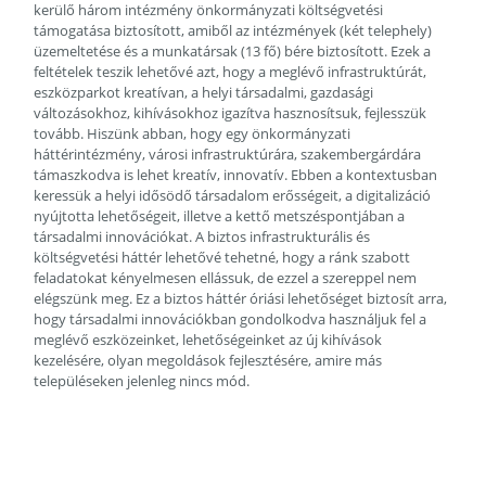
kerülő három intézmény önkormányzati költségvetési
támogatása biztosított, amiből az intézmények (két telephely)
üzemeltetése és a munkatársak (13 fő) bére biztosított. Ezek a
feltételek teszik lehetővé azt, hogy a meglévő infrastruktúrát,
eszközparkot kreatívan, a helyi társadalmi, gazdasági
változásokhoz, kihívásokhoz igazítva hasznosítsuk, fejlesszük
tovább. Hiszünk abban, hogy egy önkormányzati
háttérintézmény, városi infrastruktúrára, szakembergárdára
támaszkodva is lehet kreatív, innovatív. Ebben a kontextusban
keressük a helyi idősödő társadalom erősségeit, a digitalizáció
nyújtotta lehetőségeit, illetve a kettő metszéspontjában a
társadalmi innovációkat. A biztos infrastrukturális és
költségvetési háttér lehetővé tehetné, hogy a ránk szabott
feladatokat kényelmesen ellássuk, de ezzel a szereppel nem
elégszünk meg. Ez a biztos háttér óriási lehetőséget biztosít arra,
hogy társadalmi innovációkban gondolkodva használjuk fel a
meglévő eszközeinket, lehetőségeinket az új kihívások
kezelésére, olyan megoldások fejlesztésére, amire más
településeken jelenleg nincs mód.