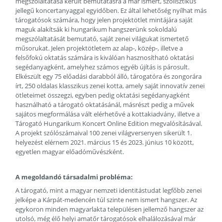
megszólaltatása került bemutatásra a már ismert, szólisztikus
jellegű koncertanyaggal egyidőben. Ez által lehetőség nyílhat más
tárogatósok számára, hogy jelen projektötlet mintájára saját
maguk alakítsák ki hungarikum hangszerünk sokoldalú
megszólaltatását bemutató, saját zenei világukat ismertető
műsorukat. Jelen projektötletem az alap-, közép-, illetve a
felsőfokú oktatás számára is kiválóan hasznosítható oktatási
segédanyagként, amelyhez számos egyéb újítás is párosult.
Elkészült egy 75 előadási darabból álló, tárogatóra és zongorára
írt, 250 oldalas klasszikus zenei kotta, amely saját innovatív zenei
ötleteimet összegzi, egyben pedig oktatási segédanyagként
használható a tárogató oktatásánál, másrészt pedig a művek
sajátos megformálása vált elérhetővé a kottakiadvány, illetve a
Tárogató Hungarikum Koncert Online Edition megvalósításával.
A projekt szólószámaival 100 zenei világversenyen sikerült 1.
helyezést elérnem 2021. március 15 és 2023. június 10 között,
egyetlen magyar előadóművészként.
A megoldandó társadalmi probléma:
A tárogató, mint a magyar nemzeti identitástudat legfőbb zenei
jelképe a Kárpát-medencén túl szinte nem ismert hangszer. Az
egykoron minden magyarlakta településen jellemző hangszer az
utolsó, még élő helyi amatőr tárogatósok elhalálozásával már