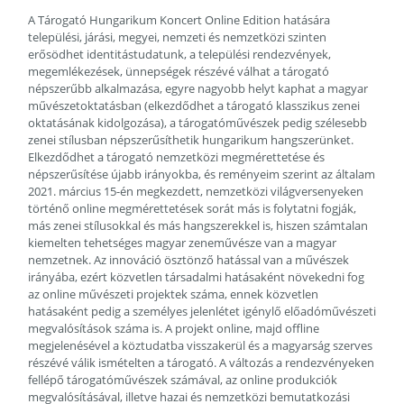
A Tárogató Hungarikum Koncert Online Edition hatására
települési, járási, megyei, nemzeti és nemzetközi szinten
erősödhet identitástudatunk, a települési rendezvények,
megemlékezések, ünnepségek részévé válhat a tárogató
népszerűbb alkalmazása, egyre nagyobb helyt kaphat a magyar
művészetoktatásban (elkezdődhet a tárogató klasszikus zenei
oktatásának kidolgozása), a tárogatóművészek pedig szélesebb
zenei stílusban népszerűsíthetik hungarikum hangszerünket.
Elkezdődhet a tárogató nemzetközi megmérettetése és
népszerűsítése újabb irányokba, és reményeim szerint az általam
2021. március 15-én megkezdett, nemzetközi világversenyeken
történő online megmérettetések sorát más is folytatni fogják,
más zenei stílusokkal és más hangszerekkel is, hiszen számtalan
kiemelten tehetséges magyar zeneművésze van a magyar
nemzetnek. Az innováció ösztönző hatással van a művészek
irányába, ezért közvetlen társadalmi hatásaként növekedni fog
az online művészeti projektek száma, ennek közvetlen
hatásaként pedig a személyes jelenlétet igénylő előadóművészeti
megvalósítások száma is. A projekt online, majd offline
megjelenésével a köztudatba visszakerül és a magyarság szerves
részévé válik ismételten a tárogató. A változás a rendezvényeken
fellépő tárogatóművészek számával, az online produkciók
megvalósításával, illetve hazai és nemzetközi bemutatkozási