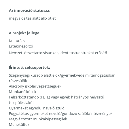
Az innováció státusza:
megvalósítás alatt álló ötlet
A projekt jellege:
Kulturális
Értékmegőrző
Nemzeti összetartozásunkat, identitástudatunkat erősítő
Érintett célcsoportok:
Szegénységi küszöb alatt élők/gyermekvédelmi támogatásban
részesülők
Alacsony iskolai végzettségűek
Munkanélküliek
Felzárkóztatandó (FETE) vagy egyéb hátrányos helyzetű
település lakói
Gyermekét egyedül nevelő szülő
Fogyatékos gyermeket nevelő/gondozó szülők/intézmények
Megváltozott munkaképességűek
Menekültek