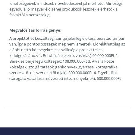
lehetőségeivel, mindezek növekedésével jól mérhető. Minőségi,
egyedülálló magyar élő zenei produkciók lesznek elérhetők a
falvaktól a nemzetekig.
Megvalósítás forrásigénye:
A projektötlet készültségi szintje jelenleg előkészítési stádiumban
van, így a pontos összegek még nem ismertek. Előreláthatólag az
alábbi nettó költségekre lesz szükség a projekt teljes
kidolgozásához: 1. Beruházás (eszközvásárlás) 40.000.000Ft 2.
Bérek és bérjellegű költségek: 108.000.000Ft 3. Alvállalkozói
költségek, szolgáltatások (tankönyvek gyártása, kottagrafikai
szerkesztői díj, szerkesztői díjak): 300.000.000Ft 4. Egyéb díjak
(tárogató vásárlása művészeti intézményeknek): 600.000.000Ft