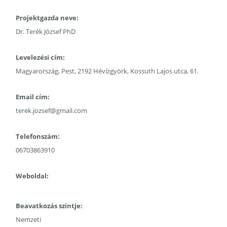
Projektgazda neve:
Dr. Terék József PhD
Levelezési cím:
Magyarország, Pest, 2192 Hévízgyörk, Kossuth Lajos utca, 61.
Email cím:
terek.jozsef@gmail.com
Telefonszám:
06703863910
Weboldal:
Beavatkozás szintje:
Nemzeti