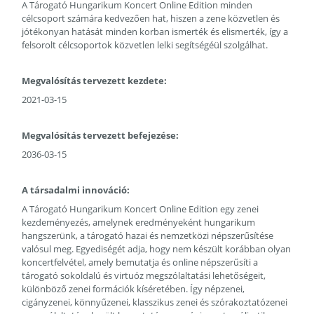
A Tárogató Hungarikum Koncert Online Edition minden
célcsoport számára kedvezően hat, hiszen a zene közvetlen és
jótékonyan hatását minden korban ismerték és elismerték, így a
felsorolt célcsoportok közvetlen lelki segítségéül szolgálhat.
Megvalósítás tervezett kezdete:
2021-03-15
Megvalósítás tervezett befejezése:
2036-03-15
A társadalmi innováció:
A Tárogató Hungarikum Koncert Online Edition egy zenei
kezdeményezés, amelynek eredményeként hungarikum
hangszerünk, a tárogató hazai és nemzetközi népszerűsítése
valósul meg. Egyediségét adja, hogy nem készült korábban olyan
koncertfelvétel, amely bemutatja és online népszerűsíti a
tárogató sokoldalú és virtuóz megszólaltatási lehetőségeit,
különböző zenei formációk kíséretében. Így népzenei,
cigányzenei, könnyűzenei, klasszikus zenei és szórakoztatózenei