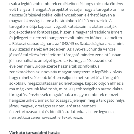
csak a legidősebb emberek emlékeiben él, hogy micsoda élmény
volt hallgatni hangját. A projektötlet célja, hogy a tárogató online
népszerűsítésével sokkal célirányosabban elérhető legyen a
magyar lakosság, illetve a határainkon túl élő nemzetek. A
tárogató múltja kapcsán végzett kutatásaim is alátámasztják
projektötletem fontosságát, hiszen a magyar társadalom ismert
és jellegzetes nemzeti hangszere volt minden időben, kiemelten
a Rákóczi-szabadságharc, az 1848/49-es Szabadságharc, valamint
a 20. század nehéz évtizedeiben. Az 1896-ra Schunda Venczel
József által elkészített "reform" tárogató minden zenei stílusban
jól használható, amelyet igazol az is, hogy a 20. század első
éveiben már Európa-szerte használták szimfonikus
zenekarokban az innovatív magyar hangszert. A legfőbb kihívás,
hogy minél szélesebb körben váljon ismét ismertté a tárogató
sokoldalú megszólaltatásának lehetősége, kapcsolódjon ehhez a
ma még köztünk lévő több, mint 200, többségében autodidakta
tárogatós, érezhessék magukénak a magyar emberek nemzeti
hangszerünket, annak fontosságát, jelenjen meg a tárogató helyi,
járási, megyei, országos szinten, erősítse nemzeti
összetartozásunkat és identitástudatunkat, illetve legyen a
nemzetközi zeneművészeti értékek része.
Várható társadalmi hatás: