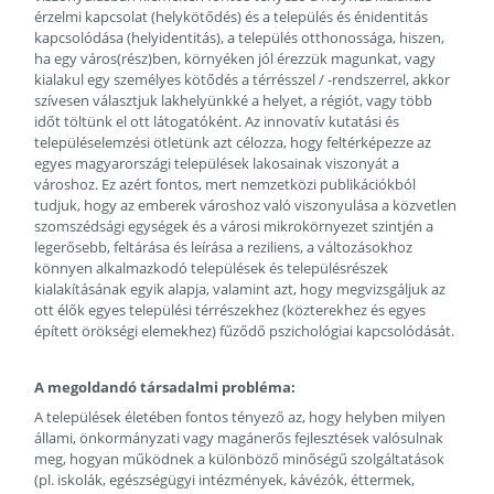
érzelmi kapcsolat (helykötődés) és a település és énidentitás
kapcsolódása (helyidentitás), a település otthonossága, hiszen,
ha egy város(rész)ben, környéken jól érezzük magunkat, vagy
kialakul egy személyes kötődés a térrésszel / -rendszerrel, akkor
szívesen választjuk lakhelyünkké a helyet, a régiót, vagy több
időt töltünk el ott látogatóként. Az innovatív kutatási és
településelemzési ötletünk azt célozza, hogy feltérképezze az
egyes magyarországi települések lakosainak viszonyát a
városhoz. Ez azért fontos, mert nemzetközi publikációkból
tudjuk, hogy az emberek városhoz való viszonyulása a közvetlen
szomszédsági egységek és a városi mikrokörnyezet szintjén a
legerősebb, feltárása és leírása a reziliens, a változásokhoz
könnyen alkalmazkodó települések és településrészek
kialakításának egyik alapja, valamint azt, hogy megvizsgáljuk az
ott élők egyes települési térrészekhez (közterekhez és egyes
épített örökségi elemekhez) fűződő pszichológiai kapcsolódását.
A megoldandó társadalmi probléma:
A települések életében fontos tényező az, hogy helyben milyen
állami, önkormányzati vagy magánerős fejlesztések valósulnak
meg, hogyan működnek a különböző minőségű szolgáltatások
(pl. iskolák, egészségügyi intézmények, kávézók, éttermek,