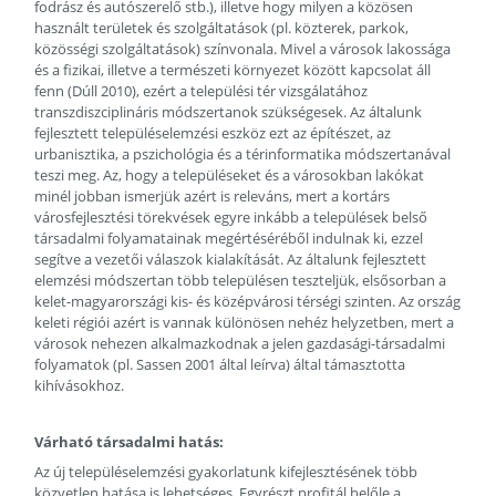
fodrász és autószerelő stb.), illetve hogy milyen a közösen
használt területek és szolgáltatások (pl. közterek, parkok,
közösségi szolgáltatások) színvonala. Mivel a városok lakossága
és a fizikai, illetve a természeti környezet között kapcsolat áll
fenn (Dúll 2010), ezért a települési tér vizsgálatához
transzdiszciplináris módszertanok szükségesek. Az általunk
fejlesztett településelemzési eszköz ezt az építészet, az
urbanisztika, a pszichológia és a térinformatika módszertanával
teszi meg. Az, hogy a településeket és a városokban lakókat
minél jobban ismerjük azért is releváns, mert a kortárs
városfejlesztési törekvések egyre inkább a települések belső
társadalmi folyamatainak megértéséréből indulnak ki, ezzel
segítve a vezetői válaszok kialakítását. Az általunk fejlesztett
elemzési módszertan több településen teszteljük, elsősorban a
kelet-magyarországi kis- és középvárosi térségi szinten. Az ország
keleti régiói azért is vannak különösen nehéz helyzetben, mert a
városok nehezen alkalmazkodnak a jelen gazdasági-társadalmi
folyamatok (pl. Sassen 2001 által leírva) által támasztotta
kihívásokhoz.
Várható társadalmi hatás:
Az új településelemzési gyakorlatunk kifejlesztésének több
közvetlen hatása is lehetséges. Egyrészt profitál belőle a