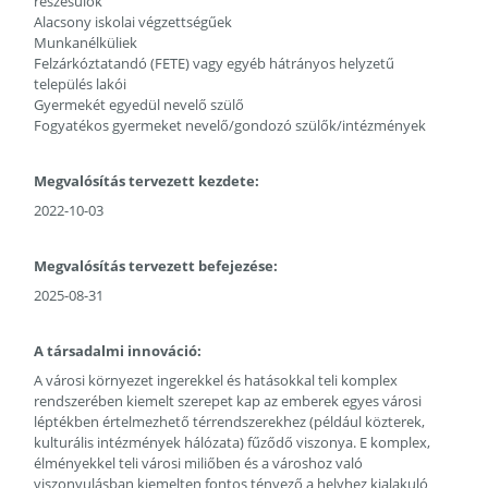
részesülők
Alacsony iskolai végzettségűek
Munkanélküliek
Felzárkóztatandó (FETE) vagy egyéb hátrányos helyzetű
település lakói
Gyermekét egyedül nevelő szülő
Fogyatékos gyermeket nevelő/gondozó szülők/intézmények
Megvalósítás tervezett kezdete:
2022-10-03
Megvalósítás tervezett befejezése:
2025-08-31
A társadalmi innováció:
A városi környezet ingerekkel és hatásokkal teli komplex
rendszerében kiemelt szerepet kap az emberek egyes városi
léptékben értelmezhető térrendszerekhez (például közterek,
kulturális intézmények hálózata) fűződő viszonya. E komplex,
élményekkel teli városi miliőben és a városhoz való
viszonyulásban kiemelten fontos tényező a helyhez kialakuló