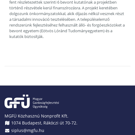
fent részletezettek szerinti 6 bevont kutatónak a projektben
történő részvétele kerül finanszírozásra. A projekt keretében
dolgozunk önkormányzatokkal, akik díjazás nélkül vesznek részt
a társadalmi innováció tesztelésében. A településelemző
rendszerünk fejlesztéséhez felhasznált álló- és forgóeszközöket a
bevont egyetem (Eötvös Lóránd Tudományegyetem) és a
kutatók biztosítják.
MGFÜ Közhasznú Nonprofit Kft.
1074 Budapest, Rákóczi út 70-72.
siplus@mgfu.hu