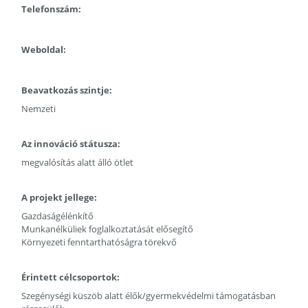
Telefonszám:
Weboldal:
Beavatkozás szintje:
Nemzeti
Az innováció státusza:
megvalósítás alatt álló ötlet
A projekt jellege:
Gazdaságélénkítő
Munkanélküliek foglalkoztatását elősegítő
Környezeti fenntarthatóságra törekvő
Érintett célcsoportok:
Szegénységi küszöb alatt élők/gyermekvédelmi támogatásban