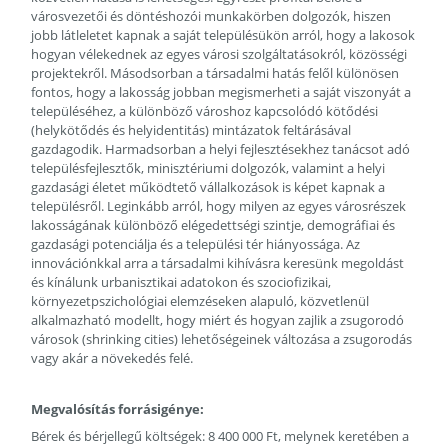
városvezetői és döntéshozói munkakörben dolgozók, hiszen
jobb látleletet kapnak a saját településükön arról, hogy a lakosok
hogyan vélekednek az egyes városi szolgáltatásokról, közösségi
projektekről. Másodsorban a társadalmi hatás felől különösen
fontos, hogy a lakosság jobban megismerheti a saját viszonyát a
településéhez, a különböző városhoz kapcsolódó kötődési
(helykötődés és helyidentitás) mintázatok feltárásával
gazdagodik. Harmadsorban a helyi fejlesztésekhez tanácsot adó
településfejlesztők, minisztériumi dolgozók, valamint a helyi
gazdasági életet működtető vállalkozások is képet kapnak a
településről. Leginkább arról, hogy milyen az egyes városrészek
lakosságának különböző elégedettségi szintje, demográfiai és
gazdasági potenciálja és a települési tér hiányossága. Az
innovációnkkal arra a társadalmi kihívásra keresünk megoldást
és kínálunk urbanisztikai adatokon és szociofizikai,
környezetpszichológiai elemzéseken alapuló, közvetlenül
alkalmazható modellt, hogy miért és hogyan zajlik a zsugorodó
városok (shrinking cities) lehetőségeinek változása a zsugorodás
vagy akár a növekedés felé.
Megvalósítás forrásigénye:
Bérek és bérjellegű költségek: 8 400 000 Ft, melynek keretében a